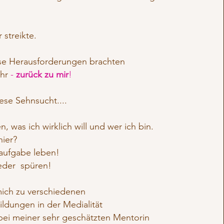
 streikte.
se Herausforderungen brachten
ehr
-
zurück zu mir
!
ese Sehnsucht....
n, was ich wirklich will und wer ich bin.
hier?
aufgabe leben!
eder spüren!
mich zu verschiedenen
ldungen in der Medialität
bei meiner sehr geschätzten Mentorin